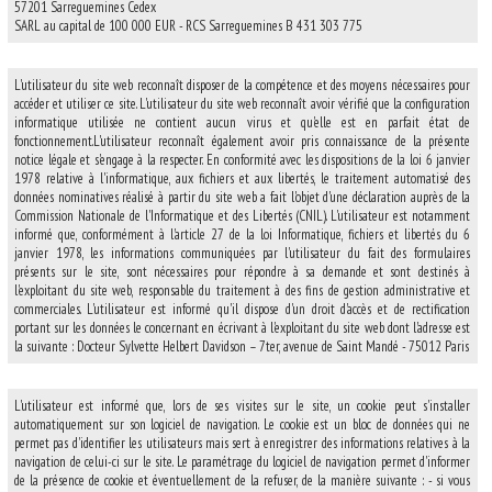
57201 Sarreguemines Cedex
SARL au capital de 100 000 EUR - RCS Sarreguemines B 431 303 775
L'utilisateur du site web reconnaît disposer de la compétence et des moyens nécessaires pour
accéder et utiliser ce site. L'utilisateur du site web reconnaît avoir vérifié que la configuration
informatique utilisée ne contient aucun virus et qu'elle est en parfait état de
fonctionnement.L'utilisateur reconnaît également avoir pris connaissance de la présente
notice légale et s'engage à la respecter. En conformité avec les dispositions de la loi 6 janvier
1978 relative à l'informatique, aux fichiers et aux libertés, le traitement automatisé des
données nominatives réalisé à partir du site web a fait l'objet d'une déclaration auprès de la
Commission Nationale de l'Informatique et des Libertés (CNIL). L'utilisateur est notamment
informé que, conformément à l'article 27 de la loi Informatique, fichiers et libertés du 6
janvier 1978, les informations communiquées par l'utilisateur du fait des formulaires
présents sur le site, sont nécessaires pour répondre à sa demande et sont destinés à
l'exploitant du site web, responsable du traitement à des fins de gestion administrative et
commerciales. L'utilisateur est informé qu'il dispose d'un droit d'accès et de rectification
portant sur les données le concernant en écrivant à l'exploitant du site web dont l'adresse est
la suivante : Docteur Sylvette Helbert Davidson – 7ter, avenue de Saint Mandé - 75012 Paris
L'utilisateur est informé que, lors de ses visites sur le site, un cookie peut s'installer
automatiquement sur son logiciel de navigation. Le cookie est un bloc de données qui ne
permet pas d'identifier les utilisateurs mais sert à enregistrer des informations relatives à la
navigation de celui-ci sur le site. Le paramétrage du logiciel de navigation permet d'informer
de la présence de cookie et éventuellement de la refuser, de la manière suivante : - si vous