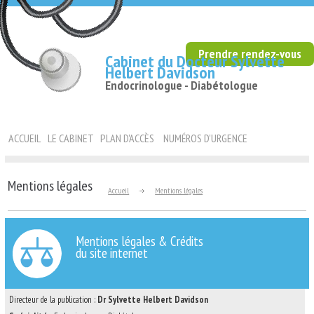
Prendre rendez-vous
Cabinet du Docteur Sylvette
Helbert Davidson
Endocrinologue - Diabétologue
ACCUEIL
LE CABINET
PLAN D'ACCÈS
NUMÉROS D'URGENCE
Mentions légales
Accueil
Mentions légales
Mentions légales & Crédits
du site internet
Directeur de la publication :
Dr Sylvette Helbert Davidson