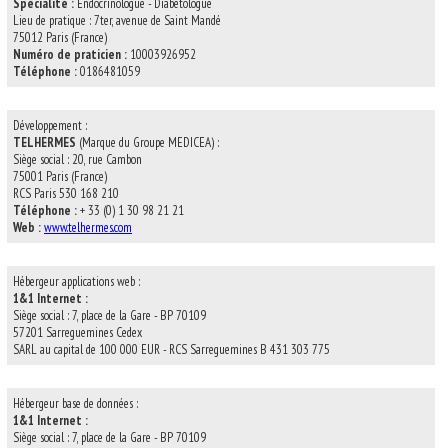
Spécialité :
Endocrinologue - Diabétologue
Lieu de pratique : 7ter, avenue de Saint Mandé
75012 Paris (France)
Numéro de praticien :
10003926952
Téléphone :
0186481059
Développement :
TELHERMES
(Marque du Groupe MEDICEA) :
Siège social : 20, rue Cambon
75001 Paris (France)
RCS Paris 530 168 210
Téléphone :
+ 33 (0) 1 30 98 21 21
Web :
www.telhermes.com
Hébergeur applications web :
1&1 Internet :
Siège social : 7, place de la Gare - BP 70109
57201 Sarreguemines Cedex
SARL au capital de 100 000 EUR - RCS Sarreguemines B 431 303 775
Hébergeur base de données :
1&1 Internet :
Siège social : 7, place de la Gare - BP 70109