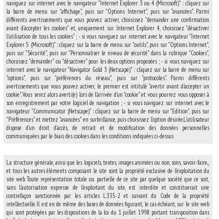
naviguez sur internet avec le navigateur "Internet Explorer 3 ou 4 (Microsoft)" : cliquez sur
la barre de menu sur "affichage", puis sur "Options Internet", puis sur "avancées". Parmi
différents avertissements que vous pouvez activer, choisissez "demander une confirmation
avant d'accepter les cookies" et, uniquement sur Internet Explorer 4, choisissez "désactiver
l'utilisation de tous les cookies" ; - si vous naviguez sur internet avec le navigateur "Internet
Explorer 5 (Microsoft)" : cliquez sur la barre de menu sur "outils", puis sur "Options Internet",
puis sur "Sécurité", puis sur "Personnaliser le niveau de sécurité" dans la rubrique "Cookies",
choisissez "demander" ou "désactiver" pour les deux options proposées ; - si vous naviguez sur
internet avec le navigateur "Navigator Gold 3 (Netscape)" : cliquez sur la barre de menu sur
"options", puis sur "préférences du réseau", puis sur "protocoles". Parmi différents
avertissements que vous pouvez activer, le premier est intitulé "avertir avant d'accepter un
cookie". Vous serez alors averti(e) lors de l'arrivée d'un "cookie" et vous pourrez vous opposer à
son enregistrement par votre logiciel de navigation ; - si vous naviguez sur internet avec le
navigateur "Communicator (Netscape)" : cliquez sur la barre de menu sur "Edition", puis sur
"Préférences" et mettez "avancées" en surbrillance, puis choisissez l'option désirée.L'utilisateur
dispose d'un droit d'accès, de retrait et de modification des données personnelles
communiquées par le biais des cookies dans les conditions indiquées ci-dessus
La structure générale, ainsi que les logiciels, textes, images animées ou non, sons, savoir-faire..,
et tous les autres éléments composant le site sont la propriété exclusive de l'exploitation du
site web. Toute représentation totale ou partielle de ce site par quelque société que ce soit,
sans l'autorisation expresse de l'exploitant du site, est interdite et constituerait une
contrefaçon sanctionnée par les articles L.335-2 et suivant du Code de la propriété
intellectuelle. Il est en de même des bases de données figurant, le cas échéant, sur le site web
qui sont protégées par les dispositions de la loi du 1 juillet 1998 portant transposition dans