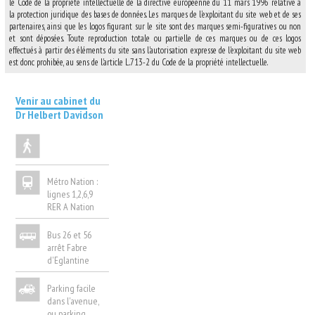
le Code de la propriété intellectuelle de la directive européenne du 11 mars 1996 relative à
la protection juridique des bases de données. Les marques de l'exploitant du site web et de ses
partenaires, ainsi que les logos figurant sur le site sont des marques semi-figuratives ou non
et sont déposées. Toute reproduction totale ou partielle de ces marques ou de ces logos
effectués à partir des éléments du site sans l'autorisation expresse de l'exploitant du site web
est donc prohibée, au sens de l'article L.713-2 du Code de la propriété intellectuelle.
Venir au cabinet
du
Dr Helbert Davidson
Métro Nation :
lignes 1,2,6,9
RER A Nation
Bus 26 et 56
arrêt Fabre
d'Eglantine
Parking facile
dans l'avenue,
ou parking