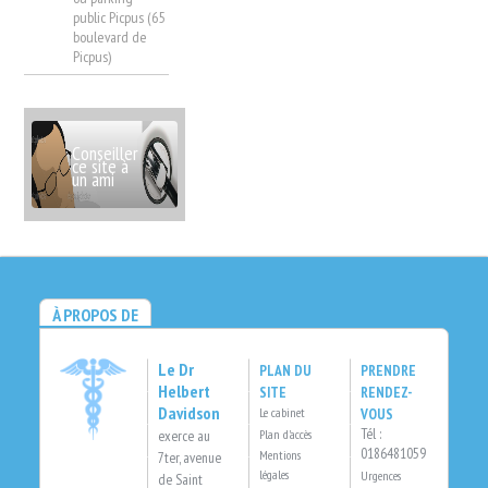
public Picpus (65
boulevard de
Picpus)
Conseiller
ce site à
un ami
À PROPOS DE
Le Dr
PLAN DU
PRENDRE
Helbert
SITE
RENDEZ-
Davidson
VOUS
Le cabinet
Tél :
Plan d'accès
exerce au
0186481059
Mentions
7ter, avenue
légales
Urgences
de Saint