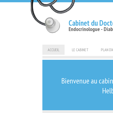
Cabinet du Doct
Endocrinologue - Dia
ACCUEIL
LE CABINET
PLAN D'
Bienvenue au cabine
Hel